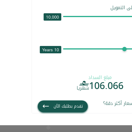
ى التمويل
10,000
10 Years
مبلغ السداد
106.066

شهريا
عار أكثر دقة؟
تقدم بطلبك الآن