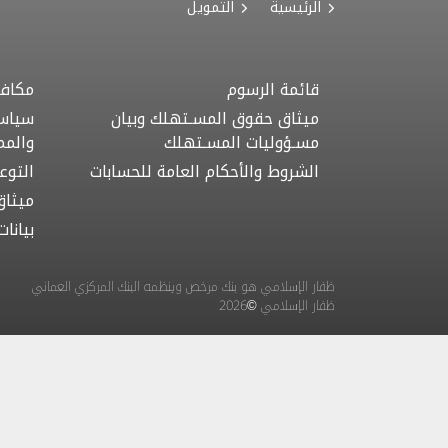
الرئيسية
التمويل
قائمة الرسوم
مكافح
ميثاق حقوق المسـتهلك وبيان
سياسة
مسـؤوليات المسـتهلك
والمم
الشروط والأحكام العامة للحسابات
التوع
ميثاق
بيانا
ظفار الإسلامي هو بنك مرخص وينظمه البنك المركزي العماني
ظفار الإسلامي ©2026