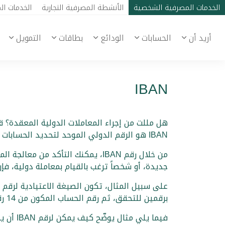
الخدمات المصرفية الشخصية
الأنشطة المصرفية التجارية
الخدمات ال
أريد أن
الحسابات
الودائع
بطاقات
التمويل
IBAN
IBAN هو الرقم الدولي الموحد لتحديد الحسابات المصرفية الخارجية، حتى تكون عملية إرسال واستلام المبالغ الدولية أكثر سهولة وكفاءة.
من خلال رقم IBAN، يمكنك التأكد
جديدة، أو شخصاً ترغب بالقيام بمعاملة دولية، فإن رقم IBAN سيقوم بتبسيط العملية ويوفر لك 
برقمين للتحقق، ثم رقم الحساب المكون من 14 رقم.
فيما يلي مثال يوضّح كيف يمكن لرقم IBAN أن يخدم نشاطك التجاري: