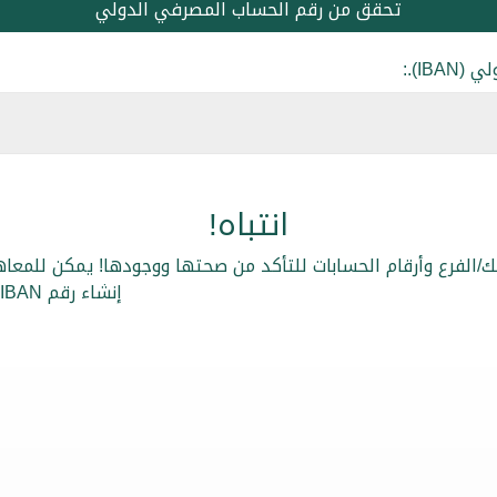
تحقق من رقم الحساب المصرفي الدولي
IBA).:
انتباه!
بنك/الفرع وأرقام الحسابات للتأكد من صحتها ووجودها! يمكن للم
إنشاء رقم IBAN أو التحقق من صحته رسميًا!