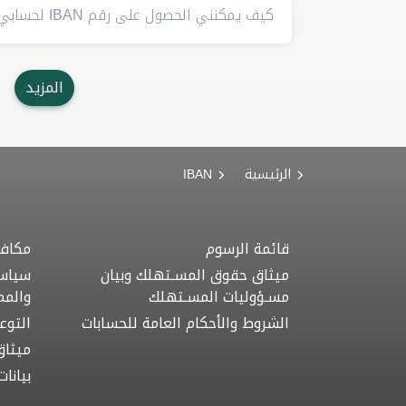
كيف يمكنني الحصول على رقم IBAN لحسابي؟
المزيد
الرئيسية
IBAN
قائمة الرسوم
مكافح
ميثاق حقوق المسـتهلك وبيان
سياسة
مسـؤوليات المسـتهلك
والمم
الشروط والأحكام العامة للحسابات
التوع
ميثاق
بيانا