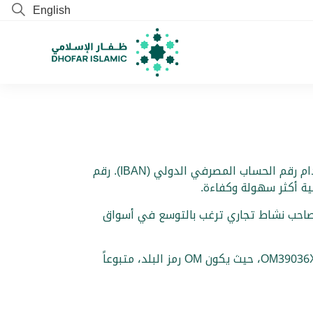
English
هل مللت من إجراء المعاملات الدولية المعقدة؟ قل وداعاً لأرقام الحسابات الطويلة والمعالجة البطيئة، وابدأ باستخدام رقم الحساب المصرفي الدولي (IBAN). رقم
اء كنت صاحب نشاط تجاري ترغب بالتوسع في أسواق
على سبيل المثال، تكون الصيغة الاعتيادية لرقم IBAN لحساب مصرفي في سلطنة عمان OM39036XXXXXXXXXXXXXXXX، حيث يكون OM رمز البلد، متبوعاً