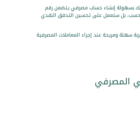
 تجاريا الكترونيا وترغب بالبدء في بيع المنتجات إلى الزبائن في أوروبا. من خلال رقم IBAN، يمكنك بسهولة إنشاء حساب مصرفي يتضمن رقم
ئن فحسب، بل ستعمل على تحسين التدفق النقدي
 سبباً في تعطيل أعمالك. قم بالتحويل إلى رقم IBAN الآن واستمتع بتجربة سهلة ومريحة عند إجراء المعاملات المصرفية
لي المصرفي