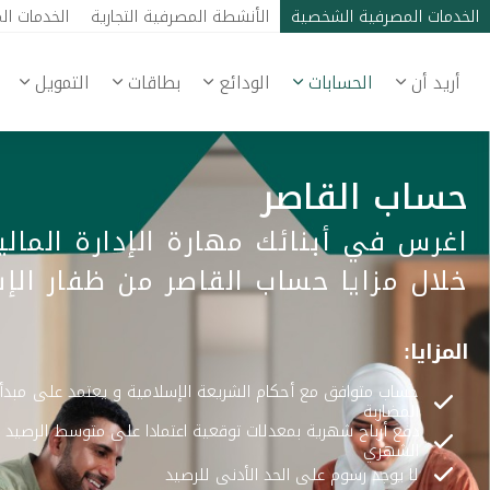
الخدمات المصرفية الشخصية
الأنشطة المصرفية التجارية
الخدمات ال
أريد أن
الحسابات
الودائع
بطاقات
التمويل
حساب القاصر
اغرس في أبنائك مهارة الإدارة المال
خلال مزايا حساب القاصر من ظفار الإ
المزايا:
حساب متوافق مع أحكام الشريعة الإسلامية و يعتمد على مبدأ
المضاربة
دفع أرباح شهرية بمعدلات توقعية اعتمادا على متوسط الرصيد
الشهري
لا يوجد رسوم على الحد الأدنى للرصيد