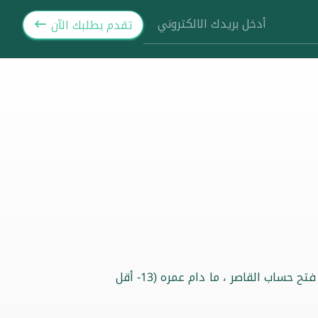
تقدم بطلبك الآن
يمكن للأب أو الوصي القانوني فتح حساب القاصر ، ما دام عمره (13- أقل