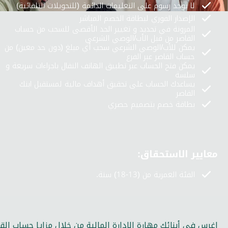
لا يوجد رسوم على التعليمات الدائمة (للتحويلات التلقائية)
الإصدار الفوري لبطاقة الخصم المباشر
المرونة في تحديد و تغيير الحد الأقصى للسحب من حساب
القاصر من قبل الأب/الوصي الشرعي
يمكن للأب/الوصي الشرعي سحب أي مبلغ (دون حد معين) من
حساب القاصر عبر الفرع
يمكن فتح الحساب عبر تطبيق الهاتف النقال باجراءات سريعة و
سلسة
يساعدك الحساب على تحقيق أهداف مالية لمستقبل ابنك
القاصر
بطاقة خصم بتصميم حصري
معايير الاستحقاق:
الفئة العمرية من (13-18) سنة.
اغرس في أبنائك مهارة الإدارة المالية من خلال مزايا حساب ال