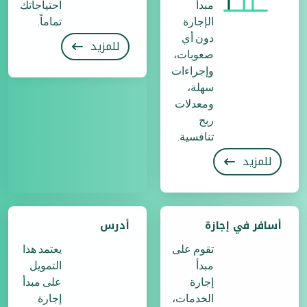
مبدأ
احتياجاتك
الإجارة
تماماً.
دون أي
للمزيد
صعوبات،
وإجراءات
سهلة،
ومعدلات
ربح
تنافسية.
للمزيد
أسافر في إجازة
أدرس
تقوم على
يعتمد هذا
مبدأ
التمويل
إجارة
على مبدأ
الخدمات،
إجارة