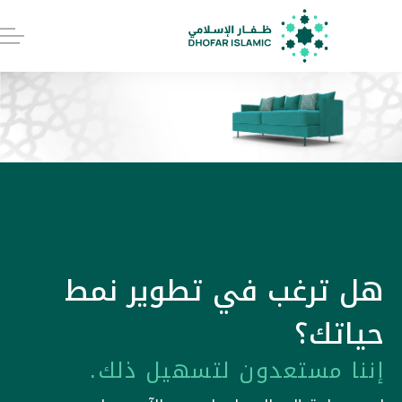
هل ترغب في تطوير نمط
حياتك؟
إننا مستعدون لتسهيل ذلك.