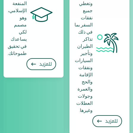
وتغطي
المنفعة
جميع
الإسلامي،
نفقات
وهو
السفر بما
مصمم
في ذلك
لكي
تذاكر
يساعدك
الطيران
في تحقيق
وتأجير
طموحاتك.
السيارات
للمزيد
ونفقات
الإقامة
والحج
والعمرة
وجولات
العطلات
وغيرها.
للمزيد