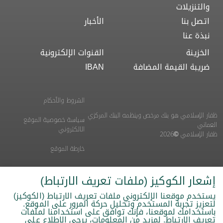
والتنزيلات
اتصل بنا
الأخبار
نبذة عنا
الخزينة
القنوات الإلكترونية
ضريبة القيمة المضافة
IBAN
الشروط والأحكام
ظفار الإسلامي هو بنك مرخص وينظمه البنك المركزي
سياسة خصوصية الموقع
العماني
الالكتروني
ظفار الإسلامي ©2026
خارطة الموقع
إشعار الكوكيز (ملفات تعريف الارتباط)
يستخدم موقعنا الإلكتروني ملفات تعريف الارتباط (الكوكيز)
لتعزيز تجربة المستخدم وتحليل حركة المرور على الموقع.
باستخدامك لموقعنا، فإنك توافق على استخدامنا لملفات
تعريف الارتباط. لمزيد من المعلومات، يرجى الاطلاع على